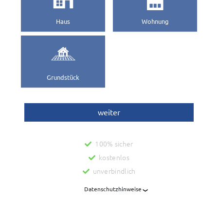
Haus
Wohnung
Grundstück
weiter
100% sicher
kostenlos
unverbindlich
Datenschutzhinweise
Mit der Nutzung dieses Dienstes zur Ermittlung des Wertes
Ihrer Immobilie werden personenbezogene Daten an die Fa.
Wordliner GmbH, Berlin, übermittelt, die diesen Dienst