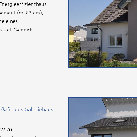
Energieeffizienzhaus
sement (ca. 83 qm),
de eines
tstadt-Gymnich.
roßzügiges Galeriehaus
KfW 70