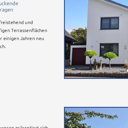
ruckende
aragen
freistehend und
ufigen Terrassenflächen
or einigen Jahren neu
ch.
nwesen präsentiert sich