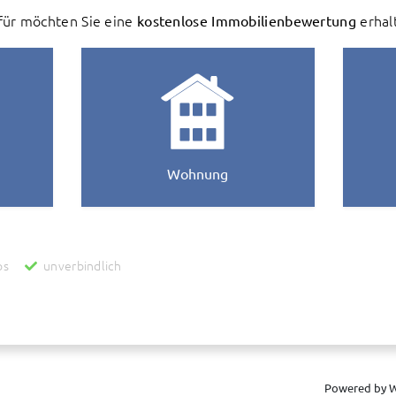
ür möchten Sie eine
kostenlose Immobilienbewertung
erhal
Wohnung
os
unverbindlich
zur Ermittlung des Wertes Ihrer Immobilie werden personenbezogene Daten an die
reit stellt und für uns unterhält. Danach werden diese Daten auch an uns als Inha
ur Verbesserung des bereit gestellten Systems genutzt und anonymisiert zu stat
 zur Wertermittlung abgeschlossen worden ist. Wenn Sie dies nicht wünschen, bitte
es Ihrer Immobilie in Verbindung setzen.
Powered by W