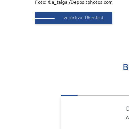
Foto: ©a_taiga /Depositphotos.com
zurück zur Übersicht
B
D
A