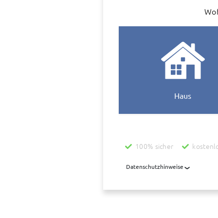
Wof
Haus
100% sicher
kostenl
Datenschutzhinweise
Mit der Nutzung dieses Dienstes 
übermittelt, die diesen Dienst be
übermittelt. Diese Daten werden z
aufbewahrt, auch wenn der Auftrag
uns wegen der Ermittlung des Wert