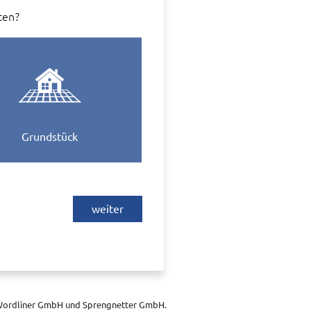
ten?
Grundstück
weiter
 Fa. Wordliner GmbH, Berlin,
ber der Webseite von diesem Anbieter
istischen Zwecken im System weiter
n wir Sie, dass Sie sich direkt mit
ordliner GmbH und Sprengnetter GmbH.