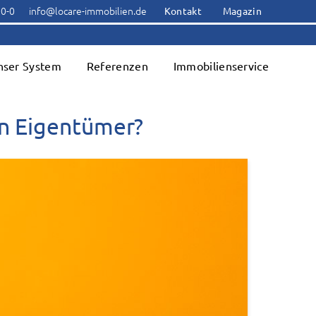
00-0
info@locare-immobilien.de
Kontakt
Magazin
nser System
Referenzen
Immobilienservice
in Eigentümer?