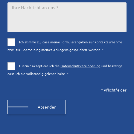
Ich stimme zu, dass meine Formularangaben zur Kontaktaufnahme
bzw. zur Bearbeitung meines Anliegens gespeichert werden. *
Hiermit akzeptiere ich die
Datenschutzvereinbarung
und bestätige,
dass ich sie vollständig gelesen habe. *
* Pflichtfelder
Alternative: