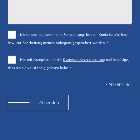
Ich stimme zu, dass meine Formularangaben zur Kontaktaufnahme
bzw. zur Bearbeitung meines Anliegens gespeichert werden. *
Hiermit akzeptiere ich die
Datenschutzvereinbarung
und bestätige,
dass ich sie vollständig gelesen habe. *
* Pflichtfelder
Alternative: