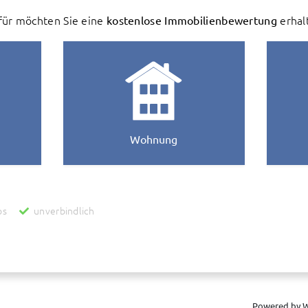
ür möchten Sie eine
kostenlose Immobilienbewertung
erhal
Wohnung
os
unverbindlich
zur Ermittlung des Wertes Ihrer Immobilie werden personenbezogene Daten an die
reit stellt und für uns unterhält. Danach werden diese Daten auch an uns als Inha
ur Verbesserung des bereit gestellten Systems genutzt und anonymisiert zu stat
 zur Wertermittlung abgeschlossen worden ist. Wenn Sie dies nicht wünschen, bitte
es Ihrer Immobilie in Verbindung setzen.
Powered by W