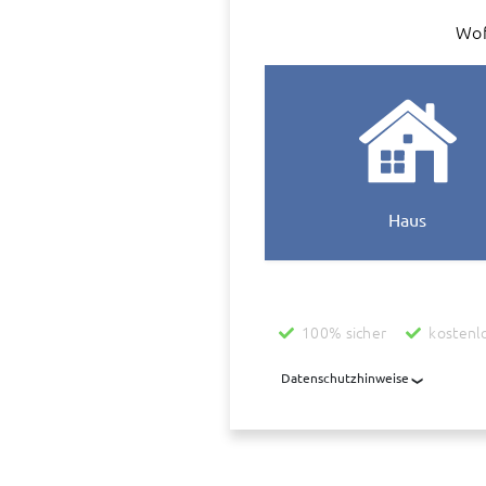
Wof
Haus
100% sicher
kostenl
Datenschutzhinweise
Mit der Nutzung dieses Dienstes 
übermittelt, die diesen Dienst be
übermittelt. Diese Daten werden z
aufbewahrt, auch wenn der Auftrag
uns wegen der Ermittlung des Wert