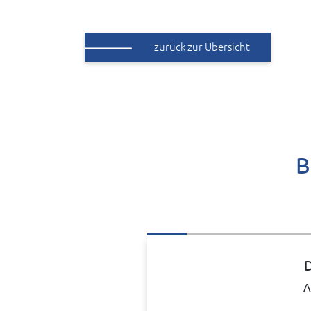
zurück zur Übersicht
B
D
A