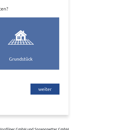
ten?
Grundstück
weiter
 Fa. Wordliner GmbH, Berlin,
ber der Webseite von diesem Anbieter
istischen Zwecken im System weiter
n wir Sie, dass Sie sich direkt mit
ordliner GmbH und Sprengnetter GmbH.