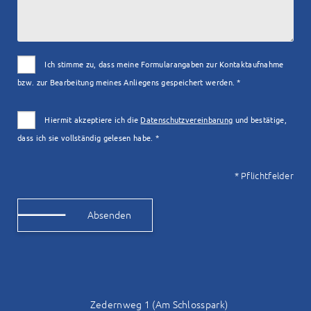
Ich stimme zu, dass meine Formularangaben zur Kontaktaufnahme
bzw. zur Bearbeitung meines Anliegens gespeichert werden. *
Hiermit akzeptiere ich die
Datenschutzvereinbarung
und bestätige,
dass ich sie vollständig gelesen habe. *
* Pflichtfelder
Alternative:
Zedernweg 1 (Am Schlosspark)