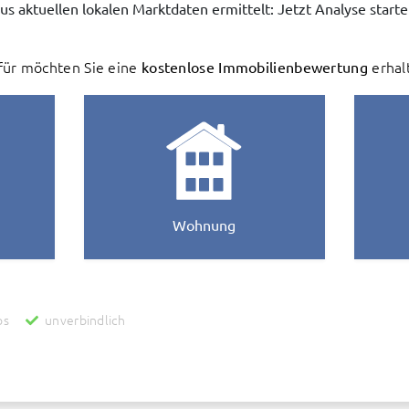
us aktuellen lokalen Marktdaten ermittelt: Jetzt Analyse starte
ür möchten Sie eine
kostenlose Immobilienbewertung
erhal
Wohnung
os
unverbindlich
zur Ermittlung des Wertes Ihrer Immobilie werden personenbezogene Daten an die
reit stellt und für uns unterhält. Danach werden diese Daten auch an uns als Inha
ur Verbesserung des bereit gestellten Systems genutzt und anonymisiert zu stat