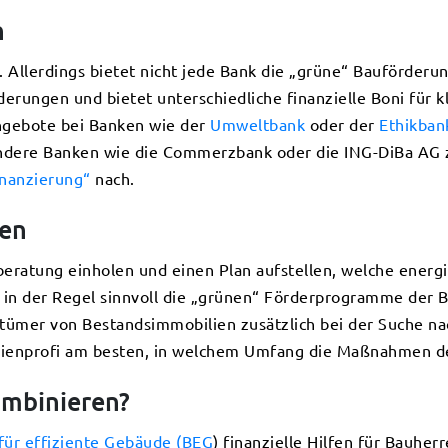
n
 Allerdings bietet nicht jede Bank die „grüne“ Bauförder
erungen und bietet unterschiedliche finanzielle Boni für 
 Angebote bei Banken wie der
Umweltbank
oder der
Ethikban
andere Banken wie die Commerzbank oder die ING-DiBa AG
inanzierung“
nach.
hen
eberatung einholen und einen Plan aufstellen, welche en
 in der Regel sinnvoll die „grünen“ Förderprogramme der B
tümer von Bestandsimmobilien zusätzlich bei der Suche n
ienprofi am besten, in welchem Umfang die Maßnahmen de
ombinieren?
ür effiziente Gebäude (BEG
) finanzielle Hilfen für Bauh