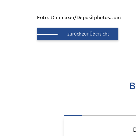
Foto: © mmaxer/Depositphotos.com
zurück zur Übersicht
B
D