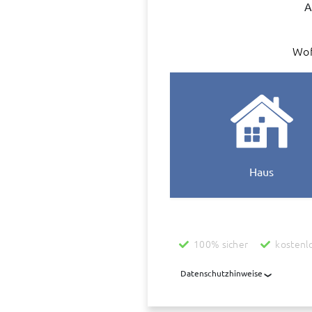
A
Wof
Haus
100% sicher
kostenl
Datenschutzhinweise
Mit der Nutzung dieses Dienstes 
übermittelt, die diesen Dienst be
übermittelt. Diese Daten werden z