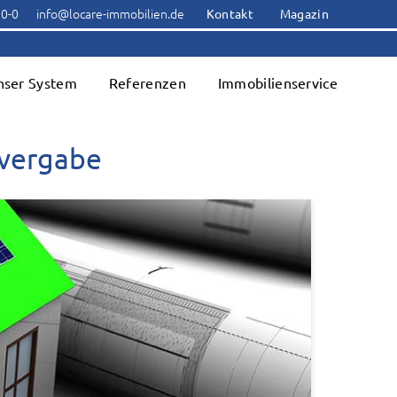
00-0
info@locare-immobilien.de
Kontakt
Magazin
nser System
Referenzen
Immobilienservice
tvergabe