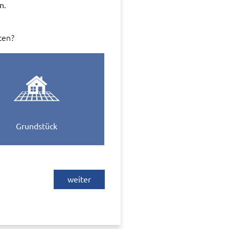
n.
ten?
Grundstück
weiter
 Fa. Wordliner GmbH, Berlin,
ber der Webseite von diesem Anbieter
istischen Zwecken im System weiter