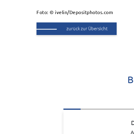
Foto: © ivelin/Depositphotos.com
zurück zur Übersicht
B
D
A