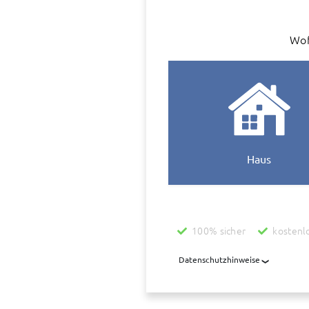
Wof
Haus
100% sicher
kostenl
Datenschutzhinweise
Mit der Nutzung dieses Dienstes 
übermittelt, die diesen Dienst be
übermittelt. Diese Daten werden z
aufbewahrt, auch wenn der Auftrag