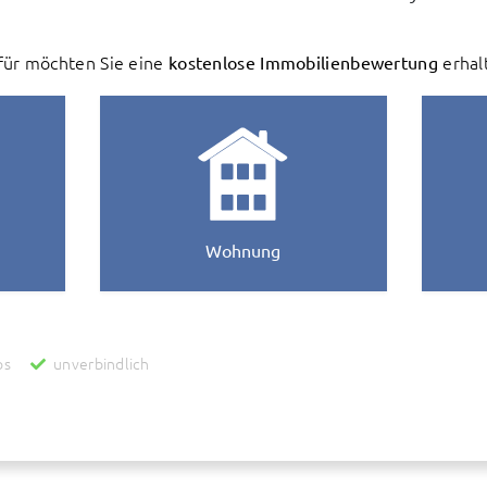
ür möchten Sie eine
kostenlose Immobilienbewertung
erhal
Wohnung
os
unverbindlich
zur Ermittlung des Wertes Ihrer Immobilie werden personenbezogene Daten an die
reit stellt und für uns unterhält. Danach werden diese Daten auch an uns als Inha
ur Verbesserung des bereit gestellten Systems genutzt und anonymisiert zu stat
 zur Wertermittlung abgeschlossen worden ist. Wenn Sie dies nicht wünschen, bitte