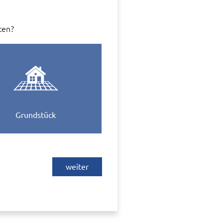
ten?
Grundstück
weiter
 Fa. Wordliner GmbH, Berlin,
ber der Webseite von diesem Anbieter
istischen Zwecken im System weiter
n wir Sie, dass Sie sich direkt mit