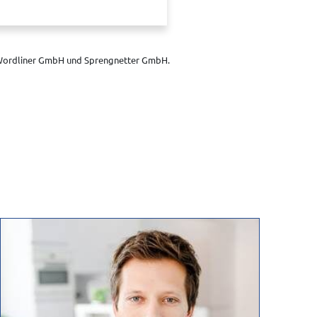
 Fa. Wordliner GmbH, Berlin,
ber der Webseite von diesem Anbieter
istischen Zwecken im System weiter
n wir Sie, dass Sie sich direkt mit
ordliner GmbH und Sprengnetter GmbH.