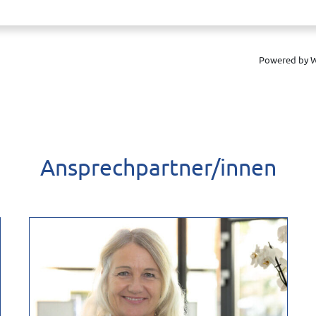
zur Ermittlung des Wertes Ihrer Immobilie werden personenbezogene Daten an die
reit stellt und für uns unterhält. Danach werden diese Daten auch an uns als Inha
ur Verbesserung des bereit gestellten Systems genutzt und anonymisiert zu stat
 zur Wertermittlung abgeschlossen worden ist. Wenn Sie dies nicht wünschen, bitte
es Ihrer Immobilie in Verbindung setzen.
Powered by W
Ansprechpartner/innen