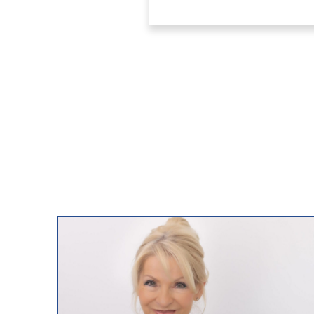
Mit der Nutzung dieses Dienstes 
übermittelt, die diesen Dienst be
übermittelt. Diese Daten werden z
aufbewahrt, auch wenn der Auftrag
uns wegen der Ermittlung des Wert