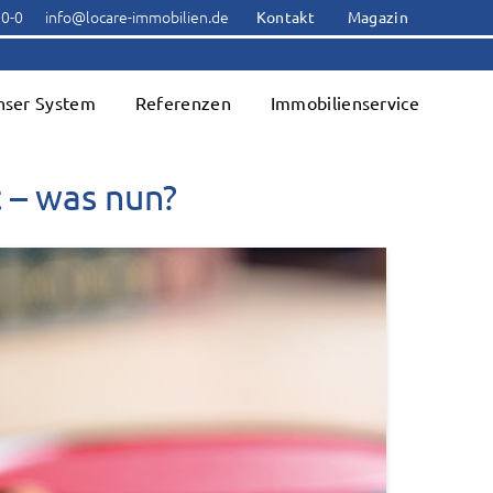
00-0
info@locare-immobilien.de
Kontakt
Magazin
nser System
Referenzen
Immobilienservice
 – was nun?