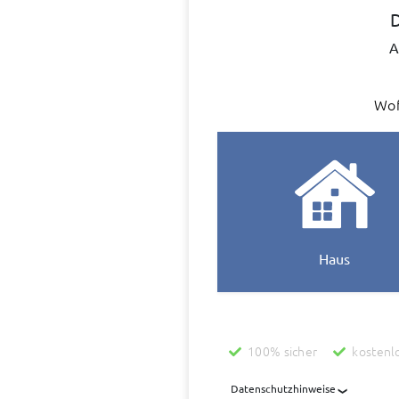
D
A
Wof
Haus
100% sicher
kostenl
Datenschutzhinweise