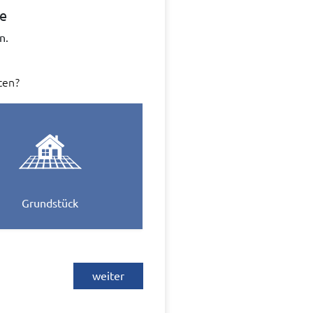
ie
n.
ten?
Grundstück
weiter