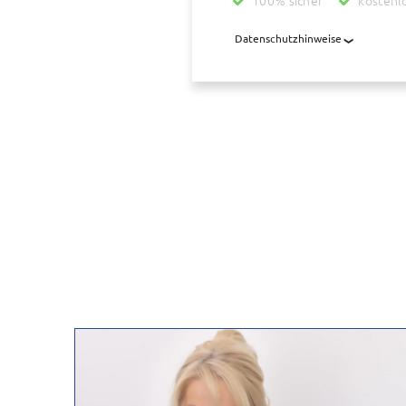
100% sicher
kostenl
Datenschutzhinweise
Mit der Nutzung dieses Dienstes 
übermittelt, die diesen Dienst be
übermittelt. Diese Daten werden z
aufbewahrt, auch wenn der Auftrag
uns wegen der Ermittlung des Wert