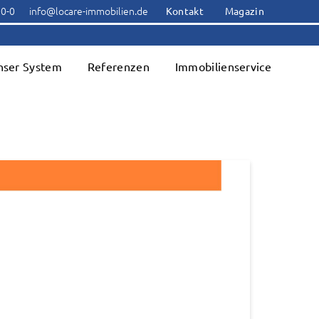
00-0
info@locare-immobilien.de
Kontakt
Magazin
nser System
Referenzen
Immobilienservice