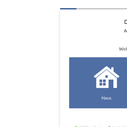
D
A
Wof
Haus