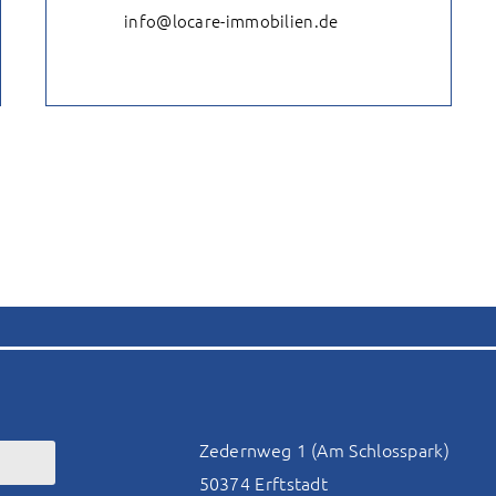
info@locare-immobilien.de
Zedernweg 1 (Am Schlosspark)
50374 Erftstadt