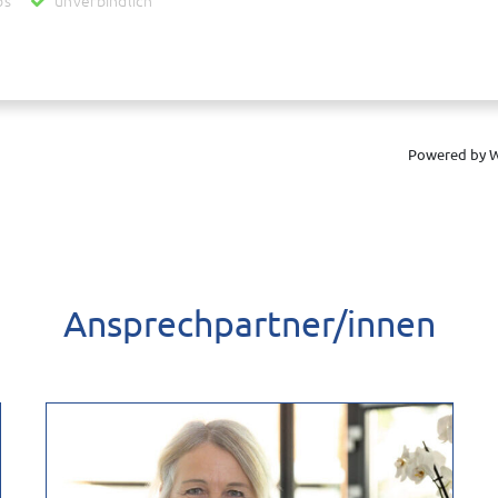
os
unverbindlich
zur Ermittlung des Wertes Ihrer Immobilie werden personenbezogene Daten an die
reit stellt und für uns unterhält. Danach werden diese Daten auch an uns als Inha
ur Verbesserung des bereit gestellten Systems genutzt und anonymisiert zu stat
 zur Wertermittlung abgeschlossen worden ist. Wenn Sie dies nicht wünschen, bitte
es Ihrer Immobilie in Verbindung setzen.
Powered by W
Ansprechpartner/innen