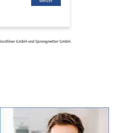
weiter
 Fa. Wordliner GmbH, Berlin,
ber der Webseite von diesem Anbieter
istischen Zwecken im System weiter
n wir Sie, dass Sie sich direkt mit
ordliner GmbH und Sprengnetter GmbH.