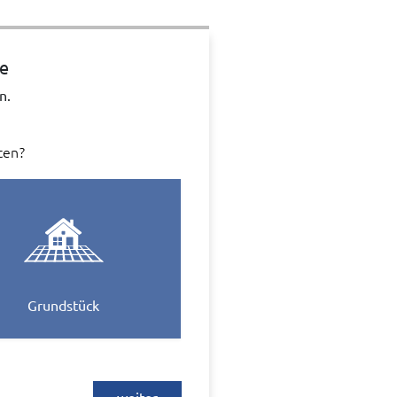
ie
n.
ten?
Grundstück