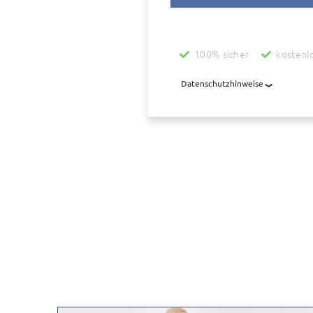
100% sicher
kostenl
Datenschutzhinweise
Mit der Nutzung dieses Dienstes 
übermittelt, die diesen Dienst be
übermittelt. Diese Daten werden z
aufbewahrt, auch wenn der Auftrag
uns wegen der Ermittlung des Wert