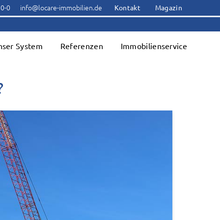
00-0
info@locare-immobilien.de
Kontakt
Magazin
nser System
Referenzen
Immobilienservice
?