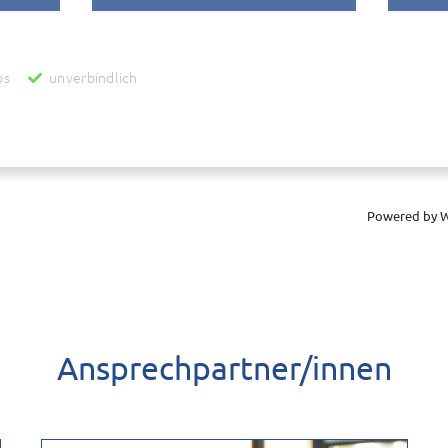
os
unverbindlich
zur Ermittlung des Wertes Ihrer Immobilie werden personenbezogene Daten an die
reit stellt und für uns unterhält. Danach werden diese Daten auch an uns als Inha
ur Verbesserung des bereit gestellten Systems genutzt und anonymisiert zu stat
 zur Wertermittlung abgeschlossen worden ist. Wenn Sie dies nicht wünschen, bitte
es Ihrer Immobilie in Verbindung setzen.
Powered by W
Ansprechpartner/innen