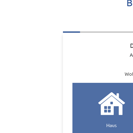
B
D
A
Wof
Haus