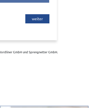
weiter
 Fa. Wordliner GmbH, Berlin,
ber der Webseite von diesem Anbieter
istischen Zwecken im System weiter
n wir Sie, dass Sie sich direkt mit
ordliner GmbH und Sprengnetter GmbH.