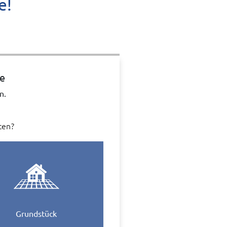
e!
ie
n.
ten?
Grundstück