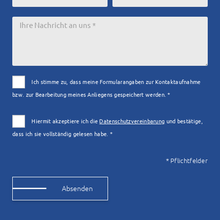
Ich stimme zu, dass meine Formularangaben zur Kontaktaufnahme
bzw. zur Bearbeitung meines Anliegens gespeichert werden. *
Hiermit akzeptiere ich die
Datenschutzvereinbarung
und bestätige,
dass ich sie vollständig gelesen habe. *
* Pflichtfelder
Alternative: