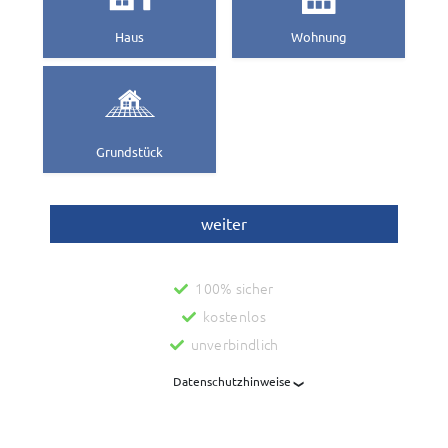
Haus
Wohnung
Grundstück
weiter
100% sicher
kostenlos
unverbindlich
Datenschutzhinweise
Mit der Nutzung dieses Dienstes zur Ermittlung des Wertes
Ihrer Immobilie werden personenbezogene Daten an die Fa.
Wordliner GmbH, Berlin, übermittelt, die diesen Dienst
bereit stellt und für uns unterhält. Danach werden diese